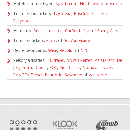
Hotelovernachtingen:
Agoda.com
,
Hostelworld
of
Airbnb
Trein- en bustickets:
12go.asia
,
BusOnlineTicket
of
Easybook
Huurauto:
Rentalcars.com
,
CarRentalNet
of
Sunny Cars
Tours en tickets:
Klook
of
GetYourGuide
Beste debitcards:
Wise
,
Revolut
of
N26
Reisorganisaties:
333travel
,
ANWB Reizen
,
AsiaDirect
,
De
Jong Intra
,
Djoser
,
FOX
,
KidsReizen
,
Nomaya Travel
,
PANGEA Travel
,
Puur Azië
,
Sawadee
of
Van Verre