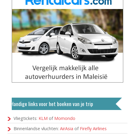
Handige links voor het boeken van je trip
Vliegtickets:
KLM
of
Momondo
Binnenlandse vluchten:
AirAsia
of
Firefly Airlines