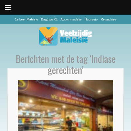
1e keer Maleisie
Dagtrips KL
Accommodatie
Huurauto
Reisadvies
Berichten met de tag ‘Indiase
gerechten’