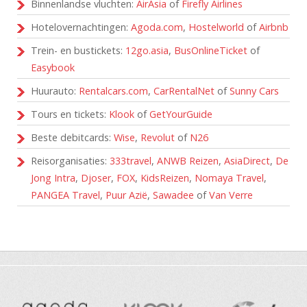
Binnenlandse vluchten:
AirAsia
of
Firefly Airlines
Hotelovernachtingen:
Agoda.com
,
Hostelworld
of
Airbnb
Trein- en bustickets:
12go.asia
,
BusOnlineTicket
of
Easybook
Huurauto:
Rentalcars.com
,
CarRentalNet
of
Sunny Cars
Tours en tickets:
Klook
of
GetYourGuide
Beste debitcards:
Wise
,
Revolut
of
N26
Reisorganisaties:
333travel
,
ANWB Reizen
,
AsiaDirect
,
De
Jong Intra
,
Djoser
,
FOX
,
KidsReizen
,
Nomaya Travel
,
PANGEA Travel
,
Puur Azië
,
Sawadee
of
Van Verre