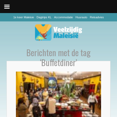
1e keer Maleisie
Dagtrips KL
Accommodatie
Huurauto
Reisadvies
Berichten met de tag
‘Buffetdiner’