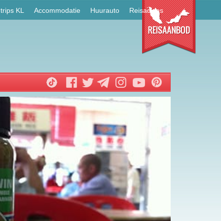
trips KL
Accommodatie
Huurauto
Reisadvies