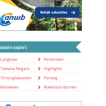
opulaire pagina’s
Langkawi
Perhentian
Tamana Negara
Highlights
10 hoogtepunten
Penang
Reisadvies
Maleisisch Borneo