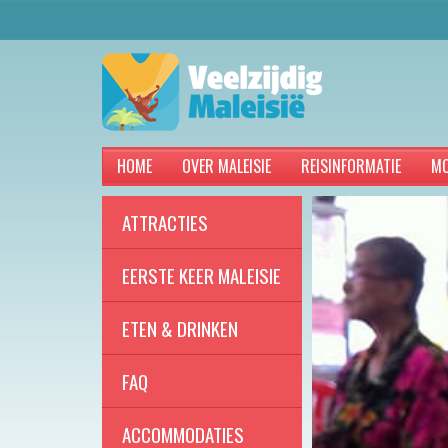
HOME
OVER MALEISIE
REISINFORMATIE
MO
ATTRACTIES
EERSTE KEER MALEISIE
ETEN & DRINKEN
FAQ
ACCOMMODATIES