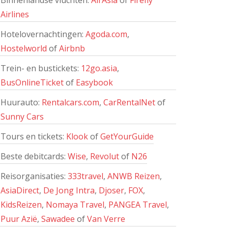
Binnenlandse vluchten:
AirAsia
of
Firefly
Airlines
Hotelovernachtingen:
Agoda.com
,
Hostelworld
of
Airbnb
Trein- en bustickets:
12go.asia
,
BusOnlineTicket
of
Easybook
Huurauto:
Rentalcars.com
,
CarRentalNet
of
Sunny Cars
Tours en tickets:
Klook
of
GetYourGuide
Beste debitcards:
Wise
,
Revolut
of
N26
Reisorganisaties:
333travel
,
ANWB Reizen
,
AsiaDirect
,
De Jong Intra
,
Djoser
,
FOX
,
KidsReizen
,
Nomaya Travel
,
PANGEA Travel
,
Puur Azië
,
Sawadee
of
Van Verre