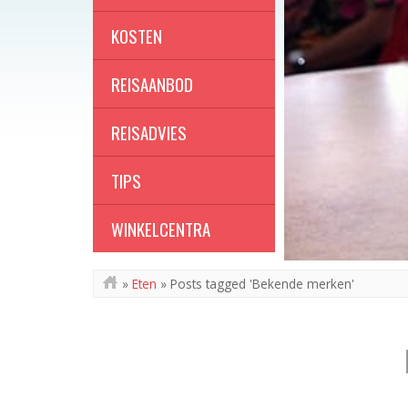
KOSTEN
REISAANBOD
REISADVIES
TIPS
WINKELCENTRA
»
Eten
»
Posts tagged 'Bekende merken'