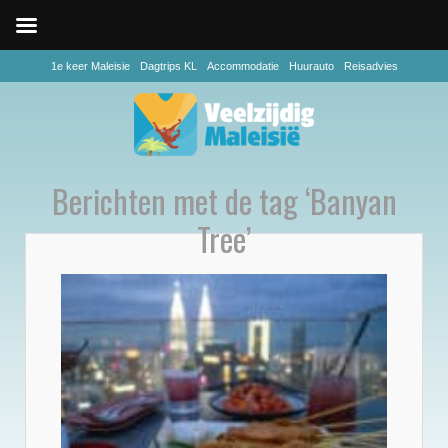
1e keer Maleisie
Dagtrips KL
Accommodatie
Huurauto
Reisadvies
Berichten met de tag ‘Banyan
Tree’