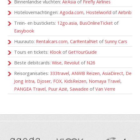
Binnenlandse vluchten:
AirAsia
of
Firefly Airlines
Hotelovernachtingen:
Agoda.com
,
Hostelworld
of
Airbnb
Trein- en bustickets:
12go.asia
,
BusOnlineTicket
of
Easybook
Huurauto:
Rentalcars.com
,
CarRentalNet
of
Sunny Cars
Tours en tickets:
Klook
of
GetYourGuide
Beste debitcards:
Wise
,
Revolut
of
N26
Reisorganisaties:
333travel
,
ANWB Reizen
,
AsiaDirect
,
De
Jong Intra
,
Djoser
,
FOX
,
KidsReizen
,
Nomaya Travel
,
PANGEA Travel
,
Puur Azië
,
Sawadee
of
Van Verre