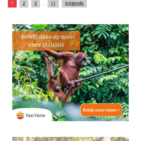
1
2
3
…
11
Volgende