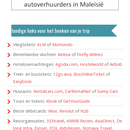
Handige links voor het boeken van je trip
Vliegtickets:
KLM
of
Momondo
Binnenlandse vluchten:
AirAsia
of
Firefly Airlines
Hotelovernachtingen:
Agoda.com
,
Hostelworld
of
Airbnb
Trein- en bustickets:
12go.asia
,
BusOnlineTicket
of
Easybook
Huurauto:
Rentalcars.com
,
CarRentalNet
of
Sunny Cars
Tours en tickets:
Klook
of
GetYourGuide
Beste debitcards:
Wise
,
Revolut
of
N26
Reisorganisaties:
333travel
,
ANWB Reizen
,
AsiaDirect
,
De
Jong Intra
,
Djoser
,
FOX
,
KidsReizen
,
Nomaya Travel
,