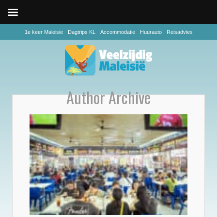
1e keer Maleisie
Dagtrips KL
Accommodatie
Huurauto
Reisadvies
Author Archive