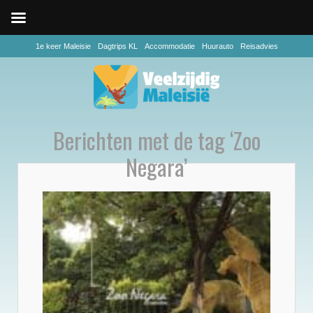
1e keer Maleisie
Dagtrips KL
Accommodatie
Huurauto
Reisadvies
Berichten met de tag ‘Zoo
Negara’