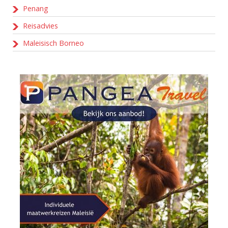
Penang
Reisadvies
Maleisisch Borneo