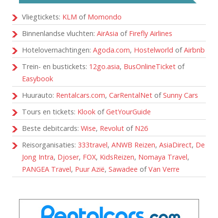
Vliegtickets:
KLM
of
Momondo
Binnenlandse vluchten:
AirAsia
of
Firefly Airlines
Hotelovernachtingen:
Agoda.com
,
Hostelworld
of
Airbnb
Trein- en bustickets:
12go.asia
,
BusOnlineTicket
of
Easybook
Huurauto:
Rentalcars.com
,
CarRentalNet
of
Sunny Cars
Tours en tickets:
Klook
of
GetYourGuide
Beste debitcards:
Wise
,
Revolut
of
N26
Reisorganisaties:
333travel
,
ANWB Reizen
,
AsiaDirect
,
De
Jong Intra
,
Djoser
,
FOX
,
KidsReizen
,
Nomaya Travel
,
PANGEA Travel
,
Puur Azië
,
Sawadee
of
Van Verre