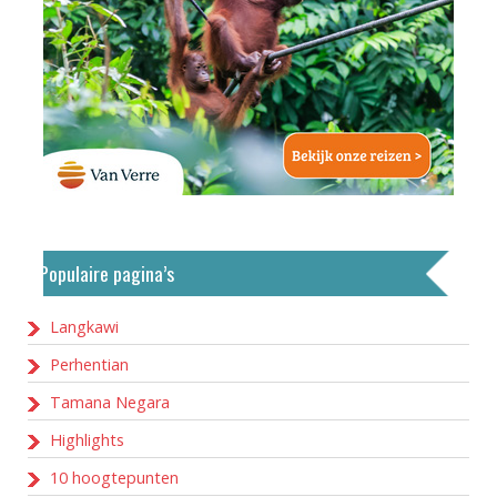
Populaire pagina’s
Langkawi
Perhentian
Tamana Negara
Highlights
10 hoogtepunten