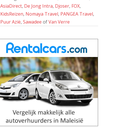
AsiaDirect
,
De Jong Intra
,
Djoser
,
FOX
,
KidsReizen
,
Nomaya Travel
,
PANGEA Travel
,
Puur Azië
,
Sawadee
of
Van Verre