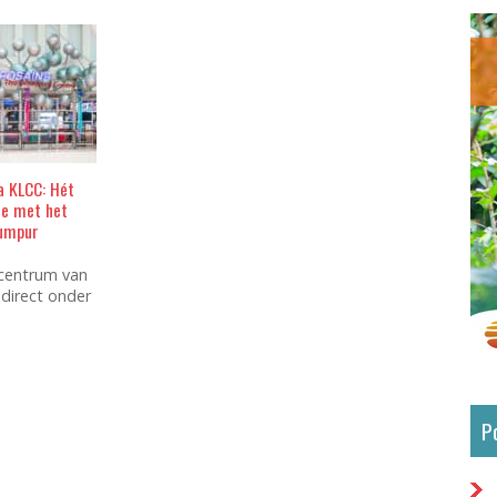
a KLCC: Hét
je met het
Lumpur
 centrum van
direct onder
P