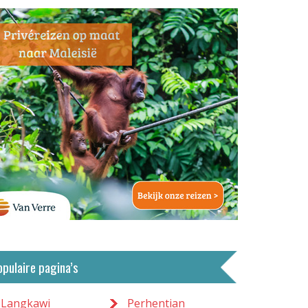
opulaire pagina’s
Langkawi
Perhentian