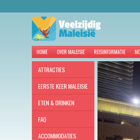
HOME
OVER MALEISIE
REISINFORMATIE
MO
ATTRACTIES
EERSTE KEER MALEISIE
ETEN & DRINKEN
FAQ
ACCOMMODATIES