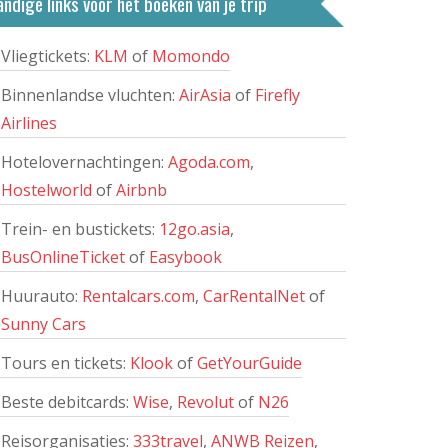
ndige links voor het boeken van je trip
Vliegtickets:
KLM
of
Momondo
Binnenlandse vluchten:
AirAsia
of
Firefly
Airlines
Hotelovernachtingen:
Agoda.com
,
Hostelworld
of
Airbnb
Trein- en bustickets:
12go.asia
,
BusOnlineTicket
of
Easybook
Huurauto:
Rentalcars.com
,
CarRentalNet
of
Sunny Cars
Tours en tickets:
Klook
of
GetYourGuide
Beste debitcards:
Wise
,
Revolut
of
N26
Reisorganisaties:
333travel
,
ANWB Reizen
,