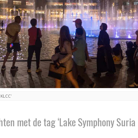
 KLCC'
hten met de tag ‘Lake Symphony Suria