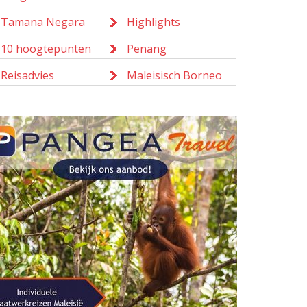
Tamana Negara
Highlights
10 hoogtepunten
Penang
Reisadvies
Maleisisch Borneo