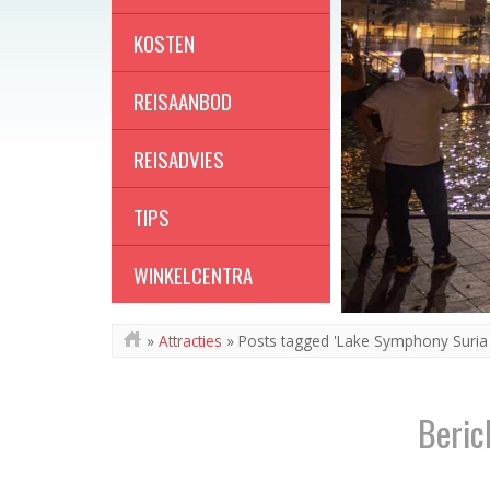
KOSTEN
REISAANBOD
REISADVIES
TIPS
WINKELCENTRA
»
Attracties
»
Posts tagged 'Lake Symphony Suria
Beric