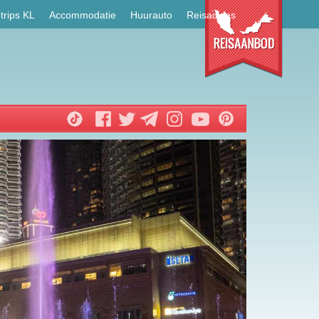
trips KL
Accommodatie
Huurauto
Reisadvies