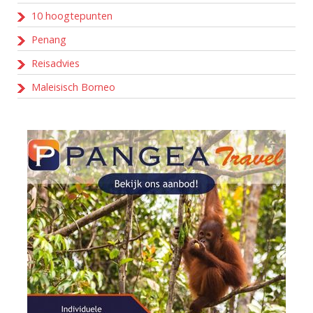
10 hoogtepunten
Penang
Reisadvies
Maleisisch Borneo