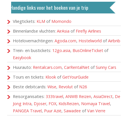
Handige links voor het boeken van je trip
Vliegtickets:
KLM
of
Momondo
Binnenlandse vluchten:
AirAsia
of
Firefly Airlines
Hotelovernachtingen:
Agoda.com
,
Hostelworld
of
Airbnb
Trein- en bustickets:
12go.asia
,
BusOnlineTicket
of
Easybook
Huurauto:
Rentalcars.com
,
CarRentalNet
of
Sunny Cars
Tours en tickets:
Klook
of
GetYourGuide
Beste debitcards:
Wise
,
Revolut
of
N26
Reisorganisaties:
333travel
,
ANWB Reizen
,
AsiaDirect
,
De
Jong Intra
,
Djoser
,
FOX
,
KidsReizen
,
Nomaya Travel
,
PANGEA Travel
,
Puur Azië
,
Sawadee
of
Van Verre