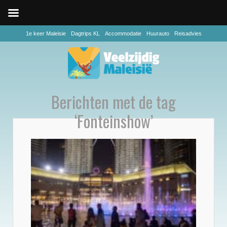
1e keer Maleisie
Dagtrips KL
Accommodatie
Huurauto
Reisadvies
Berichten met de tag
‘Fonteinshow’