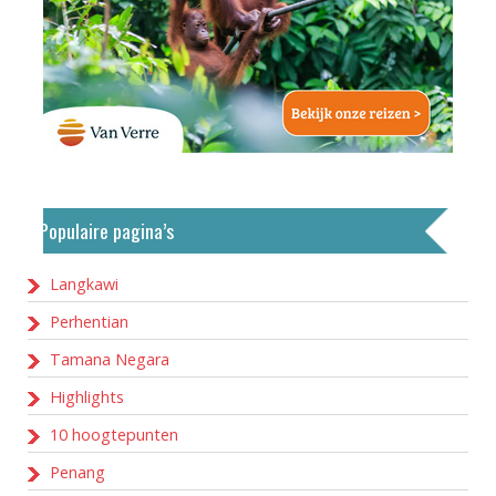
Populaire pagina’s
Langkawi
Perhentian
Tamana Negara
Highlights
10 hoogtepunten
Penang