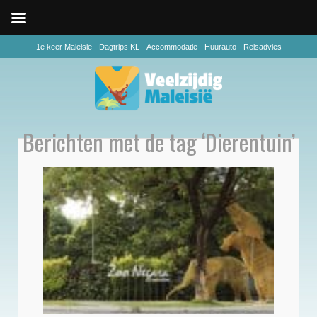
1e keer Maleisie
Dagtrips KL
Accommodatie
Huurauto
Reisadvies
Berichten met de tag ‘Dierentuin’