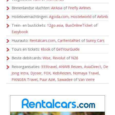
Binnenlandse vluchten:
AirAsia
of
Firefly Airlines
Hotelovernachtingen:
Agoda.com
,
Hostelworld
of
Airbnb
Trein- en bustickets:
12go.asia
,
BusOnlineTicket
of
Easybook
Huurauto:
Rentalcars.com
,
CarRentalNet
of
Sunny Cars
Tours en tickets:
Klook
of
GetYourGuide
Beste debitcards:
Wise
,
Revolut
of
N26
Reisorganisaties:
333travel
,
ANWB Reizen
,
AsiaDirect
,
De
Jong Intra
,
Djoser
,
FOX
,
KidsReizen
,
Nomaya Travel
,
PANGEA Travel
,
Puur Azië
,
Sawadee
of
Van Verre