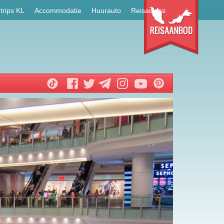
trips KL
Accommodatie
Huurauto
Reisadvies