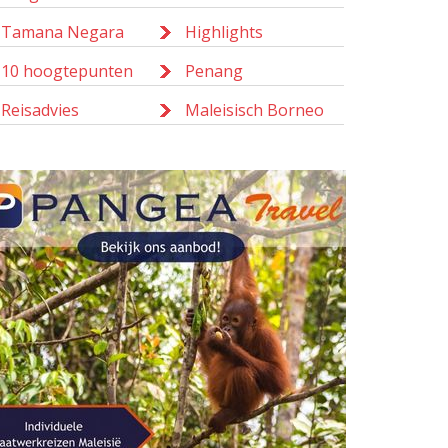
Tamana Negara
Highlights
10 hoogtepunten
Penang
Reisadvies
Maleisisch Borneo