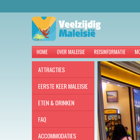
HOME
OVER MALEISIE
REISINFORMATIE
MO
ATTRACTIES
EERSTE KEER MALEISIE
ETEN & DRINKEN
FAQ
ACCOMMODATIES