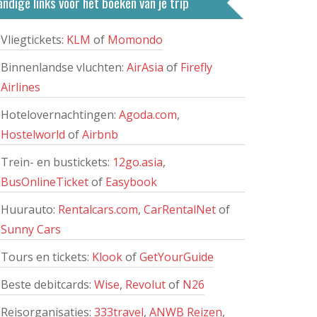
ndige links voor het boeken van je trip
Vliegtickets:
KLM
of
Momondo
Binnenlandse vluchten:
AirAsia
of
Firefly
Airlines
Hotelovernachtingen:
Agoda.com
,
Hostelworld
of
Airbnb
Trein- en bustickets:
12go.asia
,
BusOnlineTicket
of
Easybook
Huurauto:
Rentalcars.com
,
CarRentalNet
of
Sunny Cars
Tours en tickets:
Klook
of
GetYourGuide
Beste debitcards:
Wise
,
Revolut
of
N26
Reisorganisaties:
333travel
,
ANWB Reizen
,