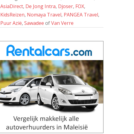
AsiaDirect
,
De Jong Intra
,
Djoser
,
FOX
,
KidsReizen
,
Nomaya Travel
,
PANGEA Travel
,
Puur Azië
,
Sawadee
of
Van Verre