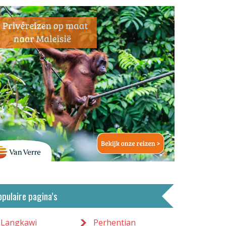
opulaire pagina’s
Langkawi
Perhentian