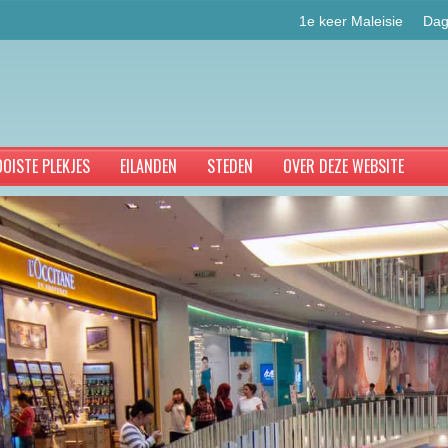
1e keer Maleisie
Dag
OISTE PLEKJES
EILANDEN
STEDEN
OVER DEZE WEBSITE