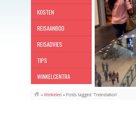
KOSTEN
REISAANBOD
REISADVIES
TIPS
WINKELCENTRA
»
Winkelen
»
Posts tagged 'Treinstation'