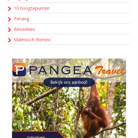
10 hoogtepunten
Penang
Reisadvies
Maleisisch Borneo