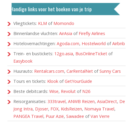
Handige links voor het boeken van je trip
Vliegtickets:
KLM
of
Momondo
Binnenlandse vluchten:
AirAsia
of
Firefly Airlines
Hotelovernachtingen:
Agoda.com
,
Hostelworld
of
Airbnb
Trein- en bustickets:
12go.asia
,
BusOnlineTicket
of
Easybook
Huurauto:
Rentalcars.com
,
CarRentalNet
of
Sunny Cars
Tours en tickets:
Klook
of
GetYourGuide
Beste debitcards:
Wise
,
Revolut
of
N26
Reisorganisaties:
333travel
,
ANWB Reizen
,
AsiaDirect
,
De
Jong Intra
,
Djoser
,
FOX
,
KidsReizen
,
Nomaya Travel
,
PANGEA Travel
,
Puur Azië
,
Sawadee
of
Van Verre