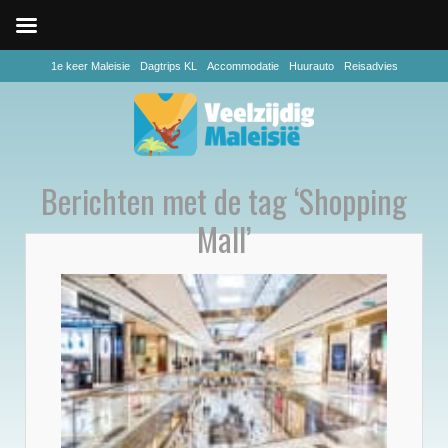
1e keer Maleisie
Dagtrips KL
Accommodatie
Huurauto
Reisadvies
Berichten met de tag ‘Shopping
Mall’