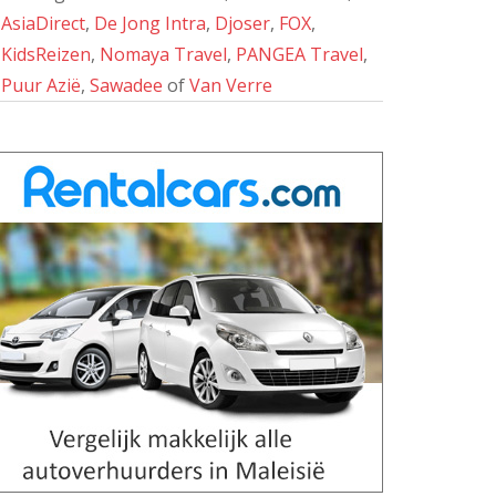
AsiaDirect
,
De Jong Intra
,
Djoser
,
FOX
,
KidsReizen
,
Nomaya Travel
,
PANGEA Travel
,
Puur Azië
,
Sawadee
of
Van Verre