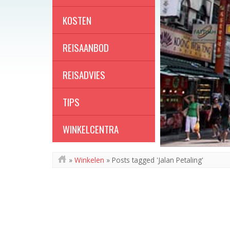
KOSTEN
REISAANBOD
REISADVIES
TIPS
WINKELCENTRA
»
Winkelen
»
Posts tagged 'Jalan Petaling'