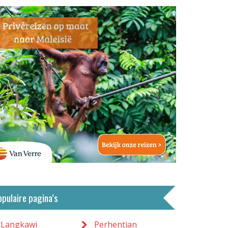
opulaire pagina’s
Langkawi
Perhentian