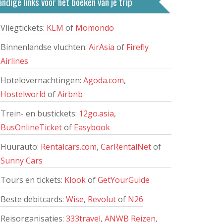
ndige links voor het boeken van je trip
Vliegtickets:
KLM
of
Momondo
Binnenlandse vluchten:
AirAsia
of
Firefly
Airlines
Hotelovernachtingen:
Agoda.com
,
Hostelworld
of
Airbnb
Trein- en bustickets:
12go.asia
,
BusOnlineTicket
of
Easybook
Huurauto:
Rentalcars.com
,
CarRentalNet
of
Sunny Cars
Tours en tickets:
Klook
of
GetYourGuide
Beste debitcards:
Wise
,
Revolut
of
N26
Reisorganisaties:
333travel
,
ANWB Reizen
,