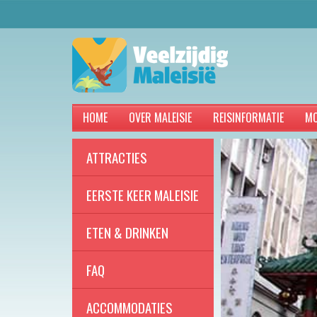
HOME
OVER MALEISIE
REISINFORMATIE
MO
ATTRACTIES
EERSTE KEER MALEISIE
ETEN & DRINKEN
FAQ
ACCOMMODATIES