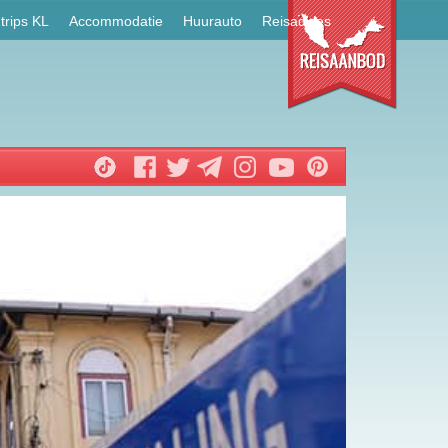
trips KL
Accommodatie
Huurauto
Reisadvies