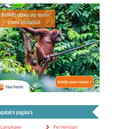
opulaire pagina’s
Langkawi
Perhentian