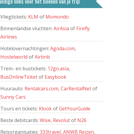
ndige links voor het boeken van je trip
Vliegtickets:
KLM
of
Momondo
Binnenlandse vluchten:
AirAsia
of
Firefly
Airlines
Hotelovernachtingen:
Agoda.com
,
Hostelworld
of
Airbnb
Trein- en bustickets:
12go.asia
,
BusOnlineTicket
of
Easybook
Huurauto:
Rentalcars.com
,
CarRentalNet
of
Sunny Cars
Tours en tickets:
Klook
of
GetYourGuide
Beste debitcards:
Wise
,
Revolut
of
N26
Reisorganisaties:
333travel
,
ANWB Reizen
,