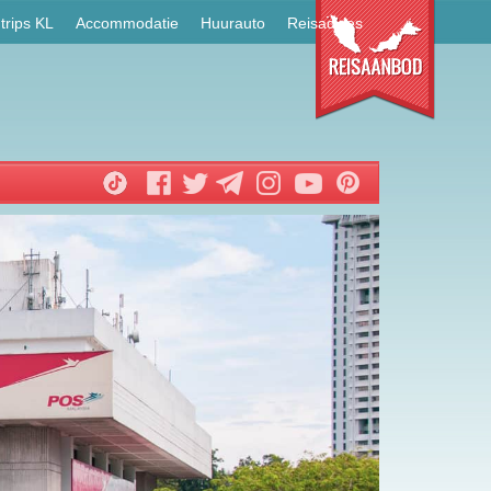
trips KL
Accommodatie
Huurauto
Reisadvies