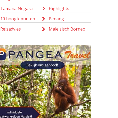
Tamana Negara
Highlights
10 hoogtepunten
Penang
Reisadvies
Maleisisch Borneo