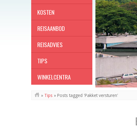
KOSTEN
REISAANBOD
REISADVIES
TIPS
WINKELCENTRA
»
Tips
»
Posts tagged 'Pakket versturen'