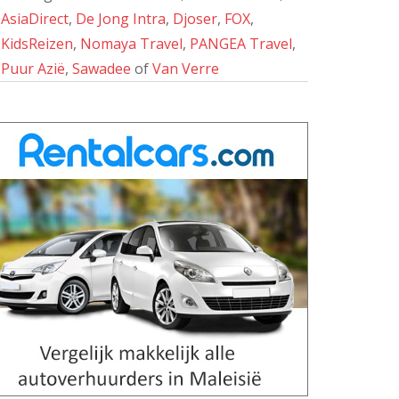
AsiaDirect
,
De Jong Intra
,
Djoser
,
FOX
,
KidsReizen
,
Nomaya Travel
,
PANGEA Travel
,
Puur Azië
,
Sawadee
of
Van Verre