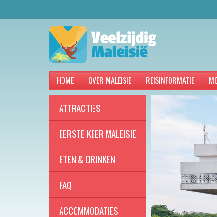
HOME
OVER MALEISIE
REISINFORMATIE
MO
ATTRACTIES
EERSTE KEER MALEISIE
ETEN & DRINKEN
FAQ
ACCOMMODATIES