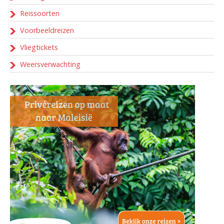
Reissoorten
Voorbeeldreizen
Vliegtickets
Weersverwachting