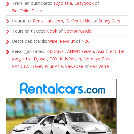
Trein- en bustickets:
12go.asia
,
Easybook
of
BusOnlineTicket
Huurauto:
Rentalcars.com
,
CarRentalNet
of
Sunny Cars
Tours en tickets:
Klook
of
GetYourGuide
Beste debitcards:
Wise
,
Revolut
of
N26
Reisorganisaties:
333travel
,
ANWB Reizen
,
AsiaDirect
,
De
Jong Intra
,
Djoser
,
FOX
,
KidsReizen
,
Nomaya Travel
,
PANGEA Travel
,
Puur Azië
,
Sawadee
of
Van Verre