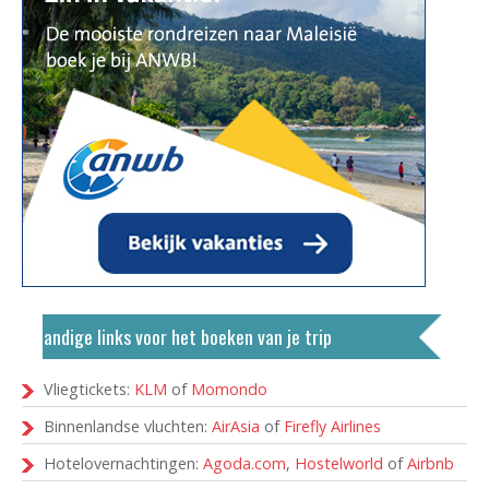
Handige links voor het boeken van je trip
Vliegtickets:
KLM
of
Momondo
Binnenlandse vluchten:
AirAsia
of
Firefly Airlines
Hotelovernachtingen:
Agoda.com
,
Hostelworld
of
Airbnb