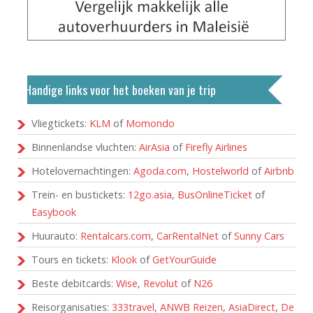
Handige links voor het boeken van je trip
Vliegtickets:
KLM
of
Momondo
Binnenlandse vluchten:
AirAsia
of
Firefly Airlines
Hotelovernachtingen:
Agoda.com
,
Hostelworld
of
Airbnb
Trein- en bustickets:
12go.asia
,
BusOnlineTicket
of
Easybook
Huurauto:
Rentalcars.com
,
CarRentalNet
of
Sunny Cars
Tours en tickets:
Klook
of
GetYourGuide
Beste debitcards:
Wise
,
Revolut
of
N26
Reisorganisaties:
333travel
,
ANWB Reizen
,
AsiaDirect
,
De