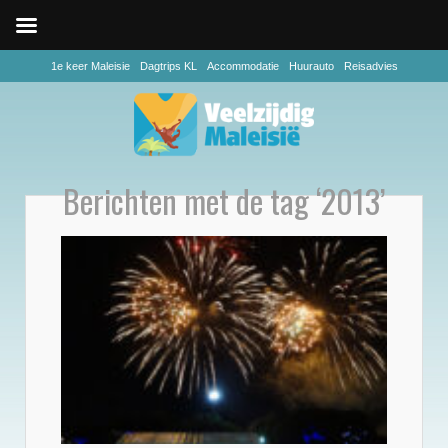
1e keer Maleisie
Dagtrips KL
Accommodatie
Huurauto
Reisadvies
Berichten met de tag ‘2013’