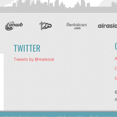
TWITTER
A
Tweets by @maleisie
O
S
©
A