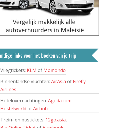
ndige links voor het boeken van je trip
Vliegtickets:
KLM
of
Momondo
Binnenlandse vluchten:
AirAsia
of
Firefly
Airlines
Hotelovernachtingen:
Agoda.com
,
Hostelworld
of
Airbnb
Trein- en bustickets:
12go.asia
,
BusOnlineTicket
of
Easybook