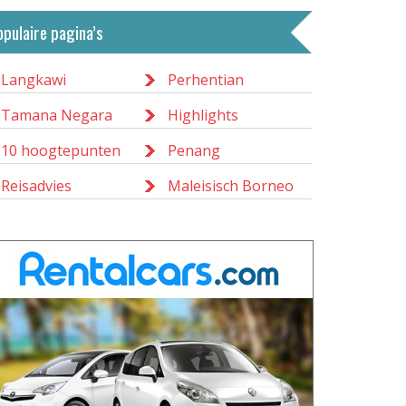
opulaire pagina’s
Langkawi
Perhentian
Tamana Negara
Highlights
10 hoogtepunten
Penang
Reisadvies
Maleisisch Borneo