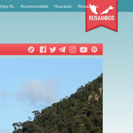
trips KL
Accommodatie
Huurauto
Reisadvies