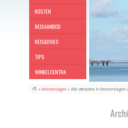
KOSTEN
REISAANBOD
REISADVIES
TIPS
WINKELCENTRA
»
Reisverslagen
»
Alle attracties in Reisverslagen 
Archi