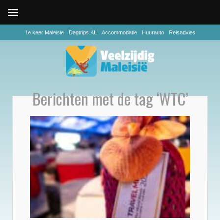
1e keer Maleisie
Dagtrips KL
Accommodatie
Huurauto
Reisadvies
Berichten met de tag ‘WTC’