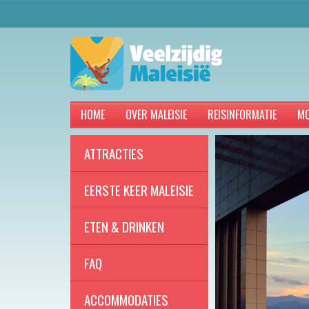
HOME
OVER MALEISIE
REISINFORMATIE
MO
ATTRACTIES
EERSTE KEER MALEISIE
ETEN & DRINKEN
FAQ
ACCOMMODATIES