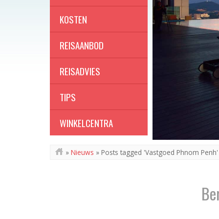
KOSTEN
REISAANBOD
REISADVIES
TIPS
WINKELCENTRA
»
Nieuws
»
Posts tagged 'Vastgoed Phnom Penh'
Be