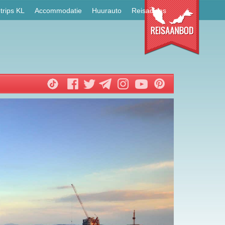
trips KL
Accommodatie
Huurauto
Reisadvies