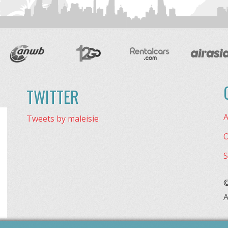
TWITTER
A
Tweets by maleisie
O
S
©
A