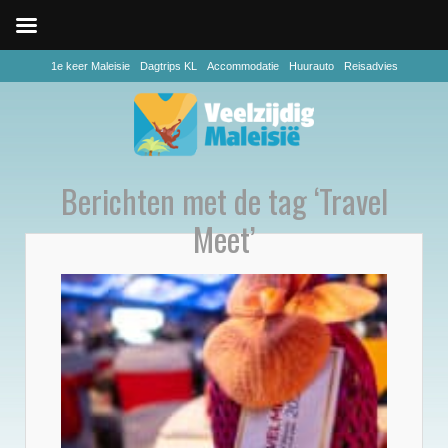
1e keer Maleisie
Dagtrips KL
Accommodatie
Huurauto
Reisadvies
Berichten met de tag ‘Travel
Meet’