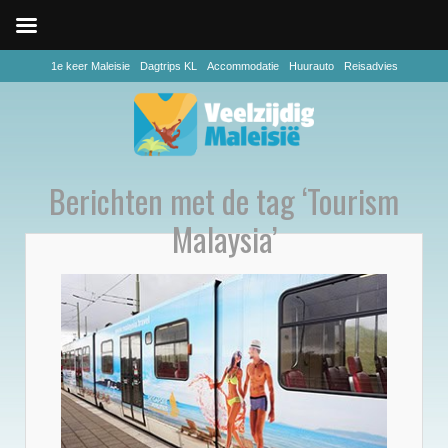
1e keer Maleisie
Dagtrips KL
Accommodatie
Huurauto
Reisadvies
Berichten met de tag ‘Tourism
Malaysia’