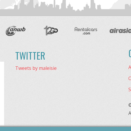
TWITTER
A
Tweets by maleisie
O
S
©
A