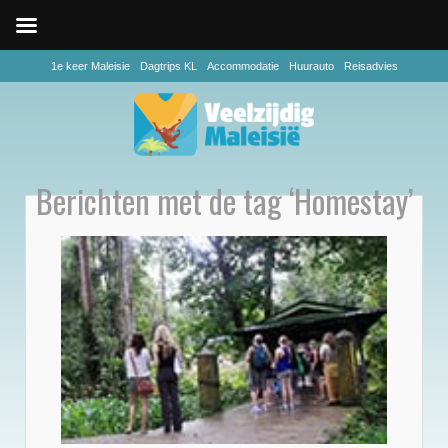
1e keer Maleisie
Dagtrips KL
Accommodatie
Huurauto
Reisadvies
Berichten met de tag ‘Homestay’