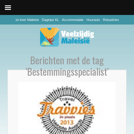
1e keer Maleisie
Dagtrips KL
Accommodatie
Huurauto
Reisadvies
Berichten met de tag
‘Bestemmingsspecialist’