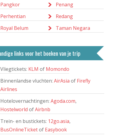
Pangkor
Penang
Perhentian
Redang
Royal Belum
Taman Negara
ndige links voor het boeken van je trip
Vliegtickets:
KLM
of
Momondo
Binnenlandse vluchten:
AirAsia
of
Firefly
Airlines
Hotelovernachtingen:
Agoda.com
,
Hostelworld
of
Airbnb
Trein- en bustickets:
12go.asia
,
BusOnlineTicket
of
Easybook