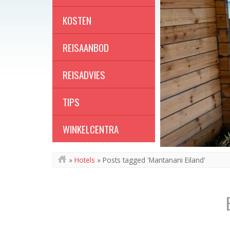
KOSTEN
REISAANBOD
REISADVIES
TIPS
WINKELCENTRA
»
Hotels
»
Posts tagged 'Mantanani Eiland'