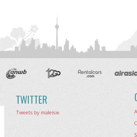
TWITTER
A
Tweets by maleisie
O
S