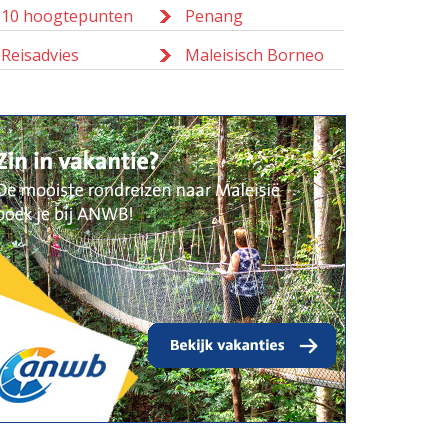
10 hoogtepunten
Penang
Reisadvies
Maleisisch Borneo