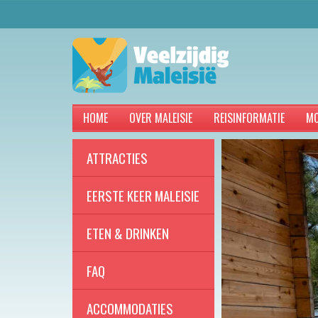
HOME
OVER MALEISIE
REISINFORMATIE
MO
ATTRACTIES
EERSTE KEER MALEISIE
ETEN & DRINKEN
FAQ
ACCOMMODATIES