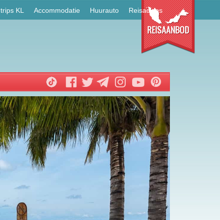
trips KL
Accommodatie
Huurauto
Reisadvies