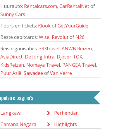
Huurauto:
Rentalcars.com
,
CarRentalNet
of
Sunny Cars
Tours en tickets:
Klook
of
GetYourGuide
Beste debitcards:
Wise
,
Revolut
of
N26
Reisorganisaties:
333travel
,
ANWB Reizen
,
AsiaDirect
,
De Jong Intra
,
Djoser
,
FOX
,
KidsReizen
,
Nomaya Travel
,
PANGEA Travel
,
Puur Azië
,
Sawadee
of
Van Verre
opulaire pagina’s
Langkawi
Perhentian
Tamana Negara
Highlights