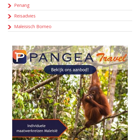
Penang
Reisadvies
Maleisisch Borneo