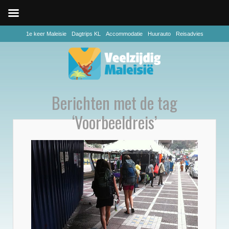
1e keer Maleisie
Dagtrips KL
Accommodatie
Huurauto
Reisadvies
Berichten met de tag
‘Voorbeeldreis’