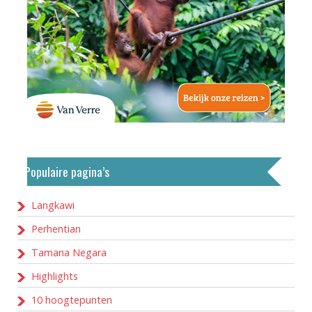
Populaire pagina’s
Langkawi
Perhentian
Tamana Negara
Highlights
10 hoogtepunten