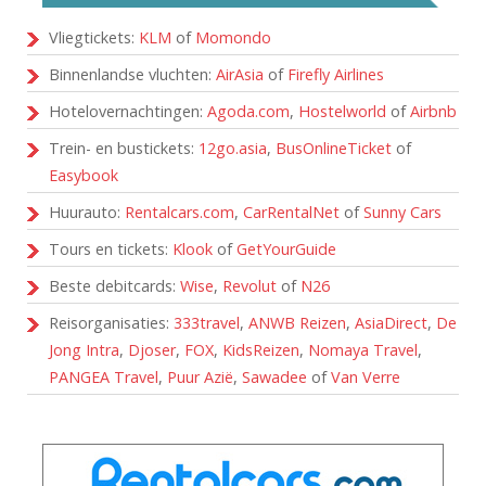
Vliegtickets:
KLM
of
Momondo
Binnenlandse vluchten:
AirAsia
of
Firefly Airlines
Hotelovernachtingen:
Agoda.com
,
Hostelworld
of
Airbnb
Trein- en bustickets:
12go.asia
,
BusOnlineTicket
of
Easybook
Huurauto:
Rentalcars.com
,
CarRentalNet
of
Sunny Cars
Tours en tickets:
Klook
of
GetYourGuide
Beste debitcards:
Wise
,
Revolut
of
N26
Reisorganisaties:
333travel
,
ANWB Reizen
,
AsiaDirect
,
De
Jong Intra
,
Djoser
,
FOX
,
KidsReizen
,
Nomaya Travel
,
PANGEA Travel
,
Puur Azië
,
Sawadee
of
Van Verre