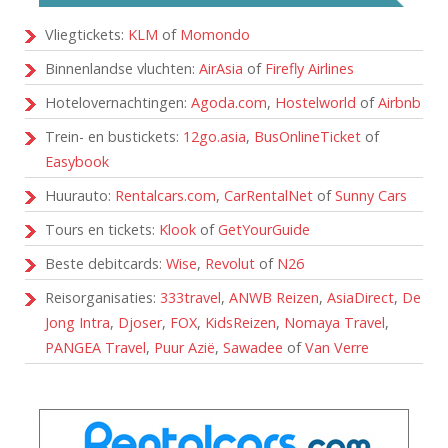
Vliegtickets:
KLM
of
Momondo
Binnenlandse vluchten:
AirAsia
of
Firefly Airlines
Hotelovernachtingen:
Agoda.com
,
Hostelworld
of
Airbnb
Trein- en bustickets:
12go.asia
,
BusOnlineTicket
of
Easybook
Huurauto:
Rentalcars.com
,
CarRentalNet
of
Sunny Cars
Tours en tickets:
Klook
of
GetYourGuide
Beste debitcards:
Wise
,
Revolut
of
N26
Reisorganisaties:
333travel
,
ANWB Reizen
,
AsiaDirect
,
De
Jong Intra
,
Djoser
,
FOX
,
KidsReizen
,
Nomaya Travel
,
PANGEA Travel
,
Puur Azië
,
Sawadee
of
Van Verre