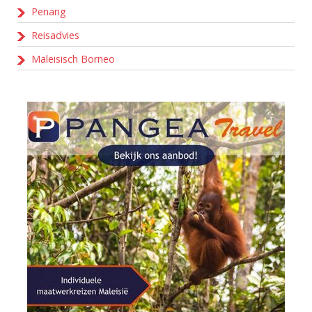
Penang
Reisadvies
Maleisisch Borneo