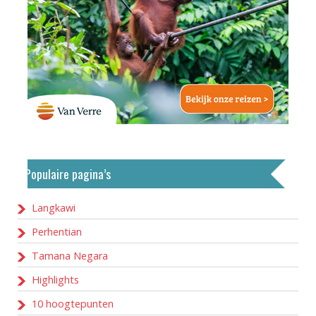
Populaire pagina’s
Langkawi
Perhentian
Tamana Negara
Highlights
10 hoogtepunten