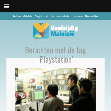
1e keer Maleisie
Dagtrips KL
Accommodatie
Huurauto
Reisadvies
Berichten met de tag
‘Playstation’