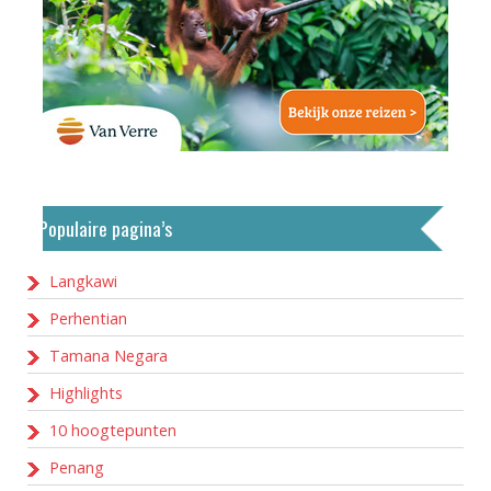
Populaire pagina’s
Langkawi
Perhentian
Tamana Negara
Highlights
10 hoogtepunten
Penang