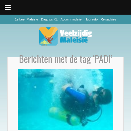
1e keer Maleisie
Dagtrips KL
Accommodatie
Huurauto
Reisadvies
Berichten met de tag ‘PADI’