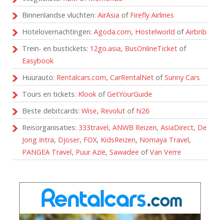
Binnenlandse vluchten:
AirAsia
of
Firefly Airlines
Hotelovernachtingen:
Agoda.com
,
Hostelworld
of
Airbnb
Trein- en bustickets:
12go.asia
,
BusOnlineTicket
of
Easybook
Huurauto:
Rentalcars.com
,
CarRentalNet
of
Sunny Cars
Tours en tickets:
Klook
of
GetYourGuide
Beste debitcards:
Wise
,
Revolut
of
N26
Reisorganisaties:
333travel
,
ANWB Reizen
,
AsiaDirect
,
De
Jong Intra
,
Djoser
,
FOX
,
KidsReizen
,
Nomaya Travel
,
PANGEA Travel
,
Puur Azië
,
Sawadee
of
Van Verre