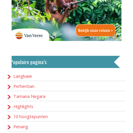
Populaire pagina’s
Langkawi
Perhentian
Tamana Negara
Highlights
10 hoogtepunten
Penang