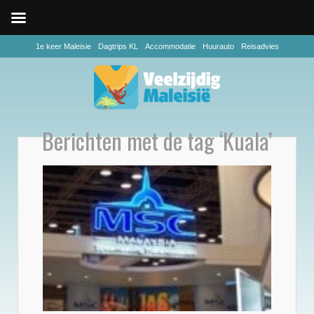
1e keer Maleisie
Dagtrips KL
Accommodatie
Huurauto
Reisadvies
Berichten met de tag ‘Kuala’