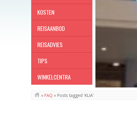
KOSTEN
REISAANBOD
REISADVIES
TIPS
WINKELCENTRA
»
FAQ
»
Posts tagged 'KLIA'