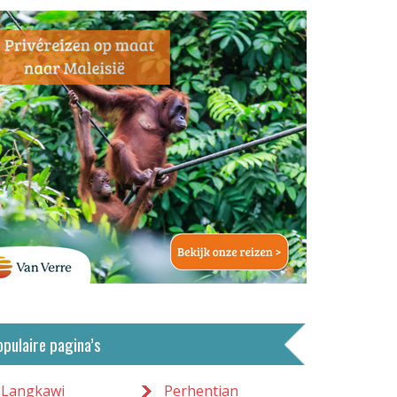
opulaire pagina’s
Langkawi
Perhentian