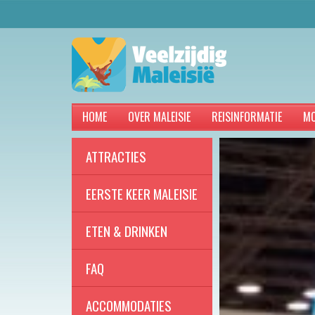
HOME
OVER MALEISIE
REISINFORMATIE
MO
ATTRACTIES
EERSTE KEER MALEISIE
ETEN & DRINKEN
FAQ
ACCOMMODATIES