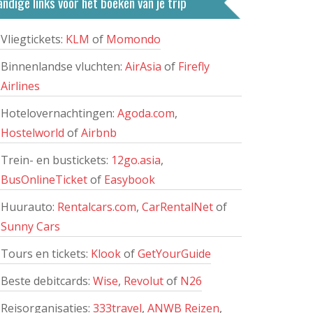
ndige links voor het boeken van je trip
Vliegtickets:
KLM
of
Momondo
Binnenlandse vluchten:
AirAsia
of
Firefly
Airlines
Hotelovernachtingen:
Agoda.com
,
Hostelworld
of
Airbnb
Trein- en bustickets:
12go.asia
,
BusOnlineTicket
of
Easybook
Huurauto:
Rentalcars.com
,
CarRentalNet
of
Sunny Cars
Tours en tickets:
Klook
of
GetYourGuide
Beste debitcards:
Wise
,
Revolut
of
N26
Reisorganisaties:
333travel
,
ANWB Reizen
,