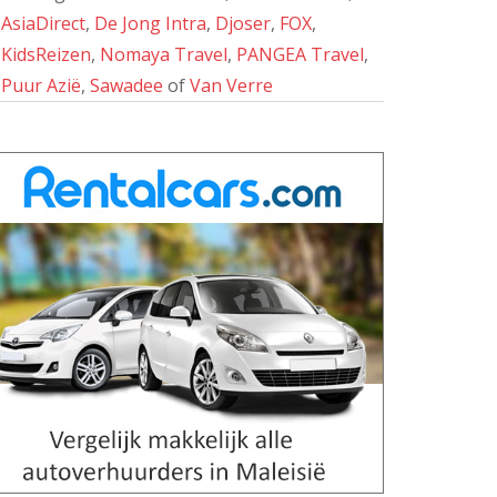
AsiaDirect
,
De Jong Intra
,
Djoser
,
FOX
,
KidsReizen
,
Nomaya Travel
,
PANGEA Travel
,
Puur Azië
,
Sawadee
of
Van Verre