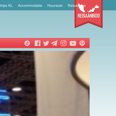
trips KL
Accommodatie
Huurauto
Reisadvies