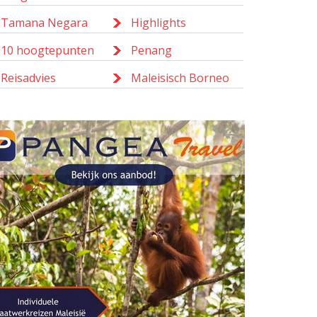
Tamana Negara
Highlights
10 hoogtepunten
Penang
Reisadvies
Maleisisch Borneo