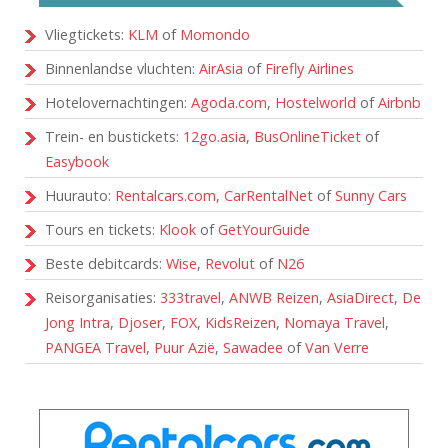
Vliegtickets:
KLM
of
Momondo
Binnenlandse vluchten:
AirAsia
of
Firefly Airlines
Hotelovernachtingen:
Agoda.com
,
Hostelworld
of
Airbnb
Trein- en bustickets:
12go.asia
,
BusOnlineTicket
of
Easybook
Huurauto:
Rentalcars.com
,
CarRentalNet
of
Sunny Cars
Tours en tickets:
Klook
of
GetYourGuide
Beste debitcards:
Wise
,
Revolut
of
N26
Reisorganisaties:
333travel
,
ANWB Reizen
,
AsiaDirect
,
De
Jong Intra
,
Djoser
,
FOX
,
KidsReizen
,
Nomaya Travel
,
PANGEA Travel
,
Puur Azië
,
Sawadee
of
Van Verre