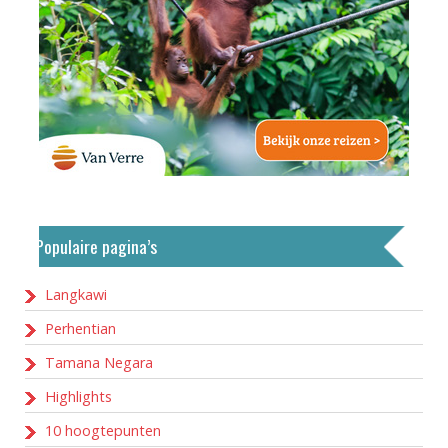
Populaire pagina’s
Langkawi
Perhentian
Tamana Negara
Highlights
10 hoogtepunten