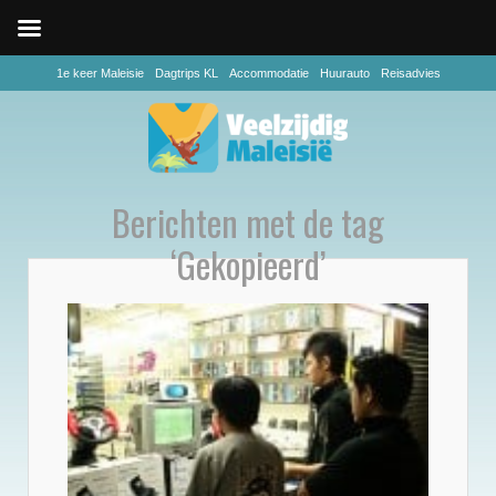
1e keer Maleisie
Dagtrips KL
Accommodatie
Huurauto
Reisadvies
Berichten met de tag
‘Gekopieerd’