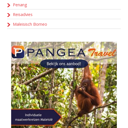
Penang
Reisadvies
Maleisisch Borneo