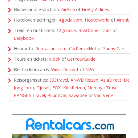
Binnenlandse vluchten:
AirAsia
of
Firefly Airlines
Hotelovernachtingen:
Agoda.com
,
Hostelworld
of
Airbnb
Trein- en bustickets:
12go.asia
,
BusOnlineTicket
of
Easybook
Huurauto:
Rentalcars.com
,
CarRentalNet
of
Sunny Cars
Tours en tickets:
Klook
of
GetYourGuide
Beste debitcards:
Wise
,
Revolut
of
N26
Reisorganisaties:
333travel
,
ANWB Reizen
,
AsiaDirect
,
De
Jong Intra
,
Djoser
,
FOX
,
KidsReizen
,
Nomaya Travel
,
PANGEA Travel
,
Puur Azië
,
Sawadee
of
Van Verre