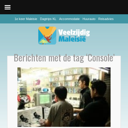
1e keer Maleisie
Dagtrips KL
Accommodatie
Huurauto
Reisadvies
Berichten met de tag ‘Console’