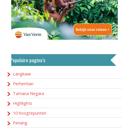
Populaire pagina’s
Langkawi
Perhentian
Tamana Negara
Highlights
10 hoogtepunten
Penang