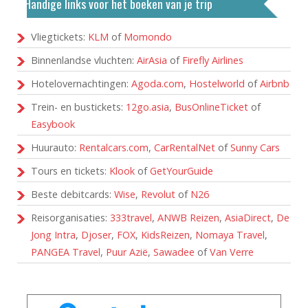
Handige links voor het boeken van je trip
Vliegtickets:
KLM
of
Momondo
Binnenlandse vluchten:
AirAsia
of
Firefly Airlines
Hotelovernachtingen:
Agoda.com
,
Hostelworld
of
Airbnb
Trein- en bustickets:
12go.asia
,
BusOnlineTicket
of
Easybook
Huurauto:
Rentalcars.com
,
CarRentalNet
of
Sunny Cars
Tours en tickets:
Klook
of
GetYourGuide
Beste debitcards:
Wise
,
Revolut
of
N26
Reisorganisaties:
333travel
,
ANWB Reizen
,
AsiaDirect
,
De
Jong Intra
,
Djoser
,
FOX
,
KidsReizen
,
Nomaya Travel
,
PANGEA Travel
,
Puur Azië
,
Sawadee
of
Van Verre