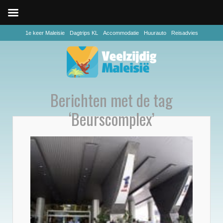
1e keer Maleisie
Dagtrips KL
Accommodatie
Huurauto
Reisadvies
Berichten met de tag
‘Beurscomplex’