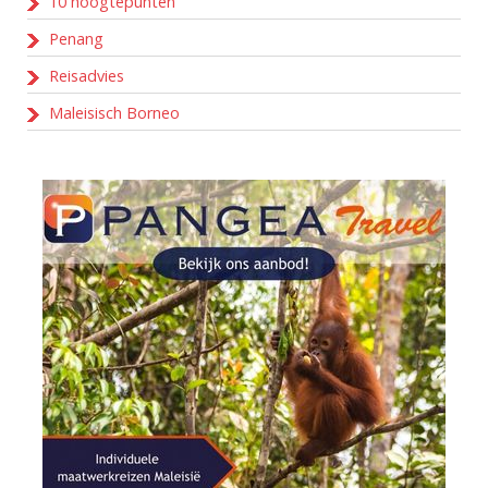
10 hoogtepunten
Penang
Reisadvies
Maleisisch Borneo