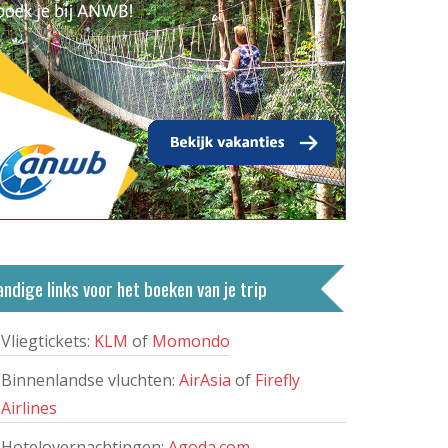
ndige links voor het boeken van je trip
Vliegtickets:
KLM
of
Momondo
Binnenlandse vluchten:
AirAsia
of
Firefly
Airlines
Hotelovernachtingen:
Agoda.com
,