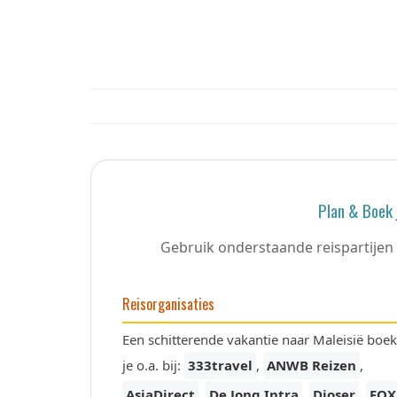
Plan & Boek 
Gebruik onderstaande reispartijen 
Reisorganisaties
Een schitterende vakantie naar Maleisië boek
je o.a. bij:
333travel
,
ANWB Reizen
,
AsiaDirect
,
De Jong Intra
,
Djoser
,
FOX