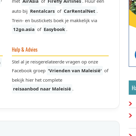
met
AirAsia
of
Firefly Airlines
. Huur een
auto bij
Rentalcars
of
CarRentalNet
.
Trein- en bustickets boek je makkelijk via
12go.asia
of
Easybook
.
Hulp & Advies
Stel al je reisgerelateerde vragen op onze
m
Facebook groep
'Vrienden van Maleisië'
of
bekijk hier het complete
Ha
reisaanbod naar Maleisië
.