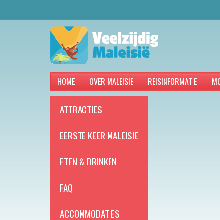
HOME
OVER MALEISIE
REISINFORMATIE
MO
ATTRACTIES
EERSTE KEER MALEISIE
ETEN & DRINKEN
FAQ
ACCOMMODATIES