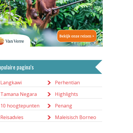
opulaire pagina’s
Langkawi
Perhentian
Tamana Negara
Highlights
10 hoogtepunten
Penang
Reisadvies
Maleisisch Borneo