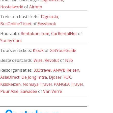
Hostelworld
of
Airbnb
Trein- en bustickets:
12go.asia
,
BusOnlineTicket
of
Easybook
Huurauto:
Rentalcars.com
,
CarRentalNet
of
Sunny Cars
Tours en tickets:
Klook
of
GetYourGuide
Beste debitcards:
Wise
,
Revolut
of
N26
Reisorganisaties:
333travel
,
ANWB Reizen
,
AsiaDirect
,
De Jong Intra
,
Djoser
,
FOX
,
KidsReizen
,
Nomaya Travel
,
PANGEA Travel
,
Puur Azië
,
Sawadee
of
Van Verre