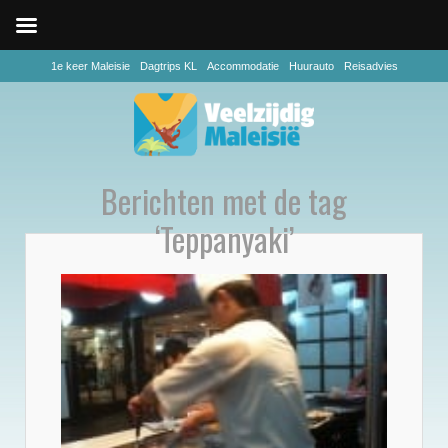
1e keer Maleisie
Dagtrips KL
Accommodatie
Huurauto
Reisadvies
Berichten met de tag
‘Teppanyaki’