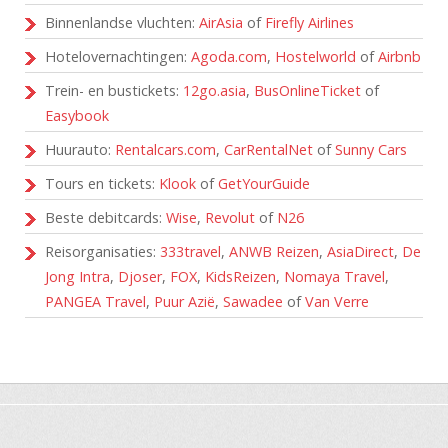
Binnenlandse vluchten:
AirAsia
of
Firefly Airlines
Hotelovernachtingen:
Agoda.com
,
Hostelworld
of
Airbnb
Trein- en bustickets:
12go.asia
,
BusOnlineTicket
of
Easybook
Huurauto:
Rentalcars.com
,
CarRentalNet
of
Sunny Cars
Tours en tickets:
Klook
of
GetYourGuide
Beste debitcards:
Wise
,
Revolut
of
N26
Reisorganisaties:
333travel
,
ANWB Reizen
,
AsiaDirect
,
De
Jong Intra
,
Djoser
,
FOX
,
KidsReizen
,
Nomaya Travel
,
PANGEA Travel
,
Puur Azië
,
Sawadee
of
Van Verre