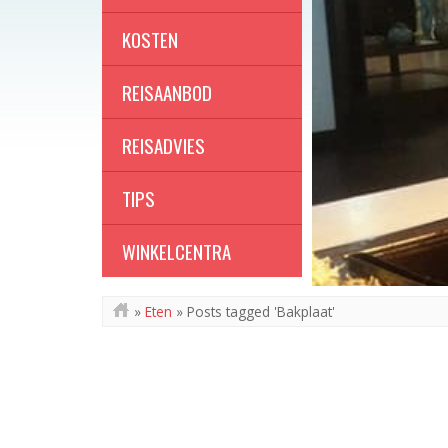
KOSTEN
REISAANBOD
REISADVIES
TIPS
WINKELCENTRA
»
Eten
»
Posts tagged 'Bakplaat'