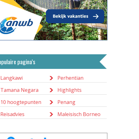
opulaire pagina’s
Langkawi
Perhentian
Tamana Negara
Highlights
10 hoogtepunten
Penang
Reisadvies
Maleisisch Borneo