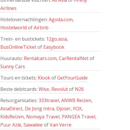
Binnenlandse vluchten:
AirAsia
of
Firefly
Airlines
Hotelovernachtingen:
Agoda.com
,
Hostelworld
of
Airbnb
Trein- en bustickets:
12go.asia
,
BusOnlineTicket
of
Easybook
Huurauto:
Rentalcars.com
,
CarRentalNet
of
Sunny Cars
Tours en tickets:
Klook
of
GetYourGuide
Beste debitcards:
Wise
,
Revolut
of
N26
Reisorganisaties:
333travel
,
ANWB Reizen
,
AsiaDirect
,
De Jong Intra
,
Djoser
,
FOX
,
KidsReizen
,
Nomaya Travel
,
PANGEA Travel
,
Puur Azië
,
Sawadee
of
Van Verre