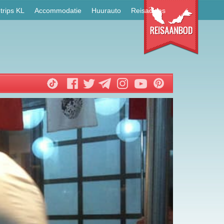
trips KL
Accommodatie
Huurauto
Reisadvies