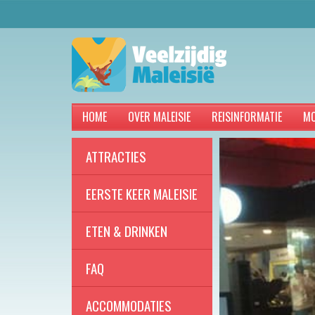
HOME
OVER MALEISIE
REISINFORMATIE
MO
ATTRACTIES
EERSTE KEER MALEISIE
ETEN & DRINKEN
FAQ
ACCOMMODATIES