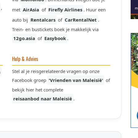
,
met
AirAsia
of
Firefly Airlines
. Huur een
auto bij
Rentalcars
of
CarRentalNet
.
Trein- en bustickets boek je makkelijk via
12go.asia
of
Easybook
.
Hulp & Advies
Stel al je reisgerelateerde vragen op onze
m
Facebook groep
'Vrienden van Maleisië'
of
bekijk hier het complete
reisaanbod naar Maleisië
.