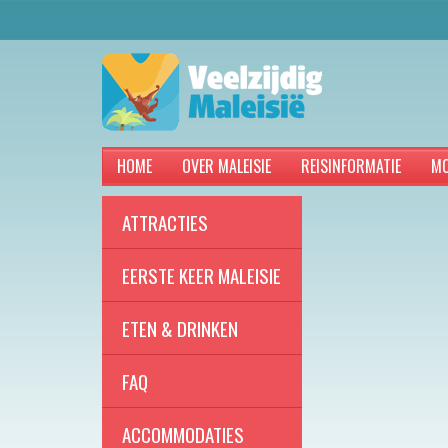
HOME
OVER MALEISIE
REISINFORMATIE
MO
ATTRACTIES
EERSTE KEER MALEISIE
ETEN & DRINKEN
FAQ
ACCOMMODATIES