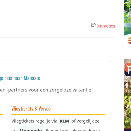
0 reacties
je reis naar Maleisië
en -partners voor een zorgeloze vakantie.
Vliegtickets & Vervoer
Vliegtickets regel je via
KLM
of vergelijk ze
via
Momondo
. Binnenlands vliegen doe je