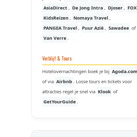
AsiaDirect
,
De Jong Intra
,
Djoser
,
FOX
KidsReizen
,
Nomaya Travel
,
PANGEA Travel
,
Puur Azië
,
Sawadee
of
Van Verre
.
Verblijf & Tours
Hotelovernachtingen boek je bij
Agoda.co
of via
Airbnb
. Losse tours en tickets voor
attracties regel je snel via
Klook
of
GetYourGuide
.