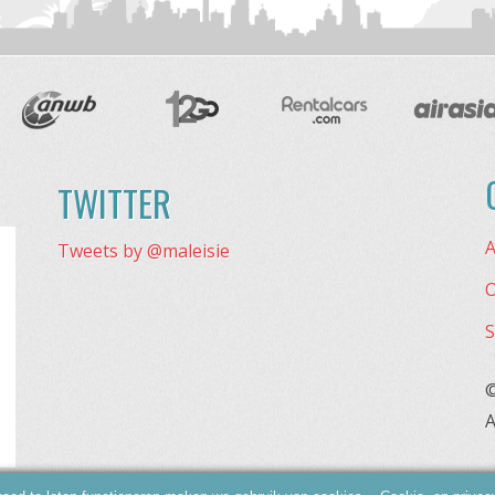
TWITTER
A
Tweets by @maleisie
O
S
©
A