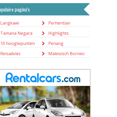
opulaire pagina’s
Langkawi
Perhentian
Tamana Negara
Highlights
10 hoogtepunten
Penang
Reisadvies
Maleisisch Borneo