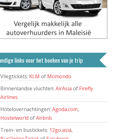
ndige links voor het boeken van je trip
Vliegtickets:
KLM
of
Momondo
Binnenlandse vluchten:
AirAsia
of
Firefly
Airlines
Hotelovernachtingen:
Agoda.com
,
Hostelworld
of
Airbnb
Trein- en bustickets:
12go.asia
,
BusOnlineTicket
of
Easybook