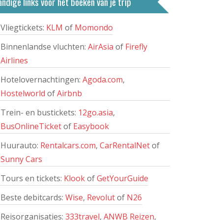
ndige links voor het boeken van je trip
Vliegtickets:
KLM
of
Momondo
Binnenlandse vluchten:
AirAsia
of
Firefly
Airlines
Hotelovernachtingen:
Agoda.com
,
Hostelworld
of
Airbnb
Trein- en bustickets:
12go.asia
,
BusOnlineTicket
of
Easybook
Huurauto:
Rentalcars.com
,
CarRentalNet
of
Sunny Cars
Tours en tickets:
Klook
of
GetYourGuide
Beste debitcards:
Wise
,
Revolut
of
N26
Reisorganisaties:
333travel
,
ANWB Reizen
,