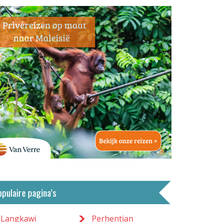
opulaire pagina’s
Langkawi
Perhentian