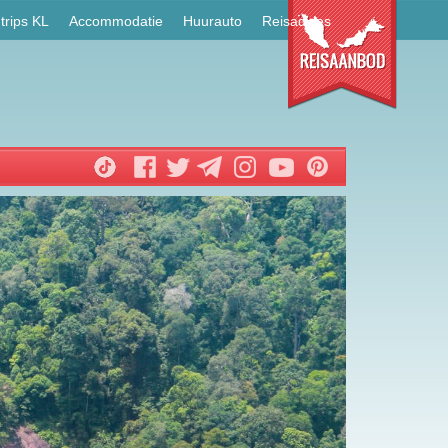
trips KL
Accommodatie
Huurauto
Reisadvies