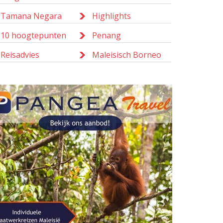
Tamana Negara
Highlights
10 hoogtepunten
Penang
Reisadvies
Maleisisch Borneo