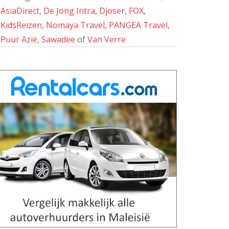
AsiaDirect
,
De Jong Intra
,
Djoser
,
FOX
,
KidsReizen
,
Nomaya Travel
,
PANGEA Travel
,
Puur Azië
,
Sawadee
of
Van Verre