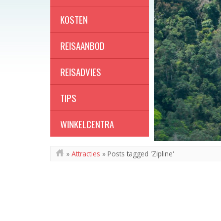
KOSTEN
REISAANBOD
REISADVIES
TIPS
WINKELCENTRA
»
Attracties
»
Posts tagged 'Zipline'