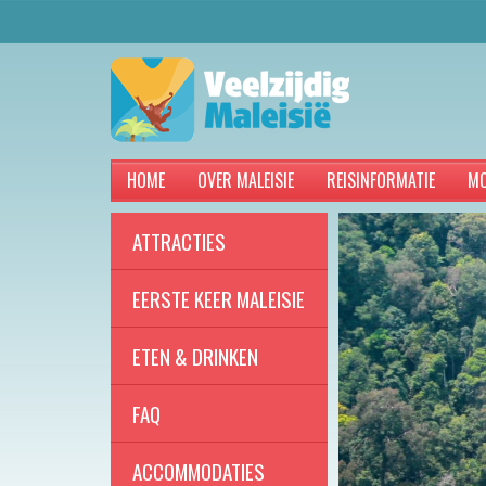
HOME
OVER MALEISIE
REISINFORMATIE
MO
ATTRACTIES
EERSTE KEER MALEISIE
ETEN & DRINKEN
FAQ
ACCOMMODATIES