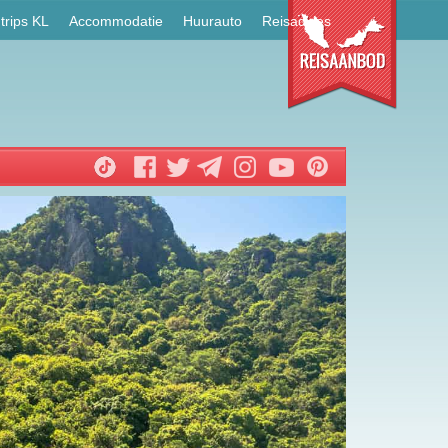
trips KL
Accommodatie
Huurauto
Reisadvies