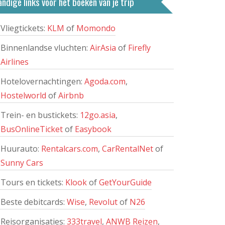
ndige links voor het boeken van je trip
Vliegtickets:
KLM
of
Momondo
Binnenlandse vluchten:
AirAsia
of
Firefly
Airlines
Hotelovernachtingen:
Agoda.com
,
Hostelworld
of
Airbnb
Trein- en bustickets:
12go.asia
,
BusOnlineTicket
of
Easybook
Huurauto:
Rentalcars.com
,
CarRentalNet
of
Sunny Cars
Tours en tickets:
Klook
of
GetYourGuide
Beste debitcards:
Wise
,
Revolut
of
N26
Reisorganisaties:
333travel
,
ANWB Reizen
,