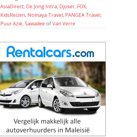
AsiaDirect
,
De Jong Intra
,
Djoser
,
FOX
,
KidsReizen
,
Nomaya Travel
,
PANGEA Travel
,
Puur Azië
,
Sawadee
of
Van Verre