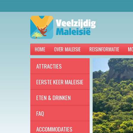
HOME
OVER MALEISIE
REISINFORMATIE
MO
ATTRACTIES
EERSTE KEER MALEISIE
ETEN & DRINKEN
FAQ
ACCOMMODATIES