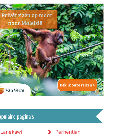
opulaire pagina’s
Langkawi
Perhentian