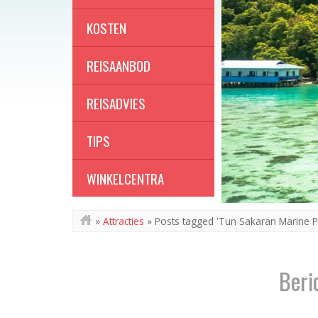
KOSTEN
REISAANBOD
REISADVIES
TIPS
WINKELCENTRA
»
Attracties
»
Posts tagged 'Tun Sakaran Marine P
Beri