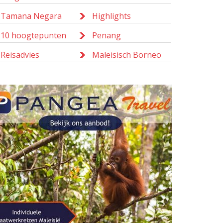
Tamana Negara
Highlights
10 hoogtepunten
Penang
Reisadvies
Maleisisch Borneo