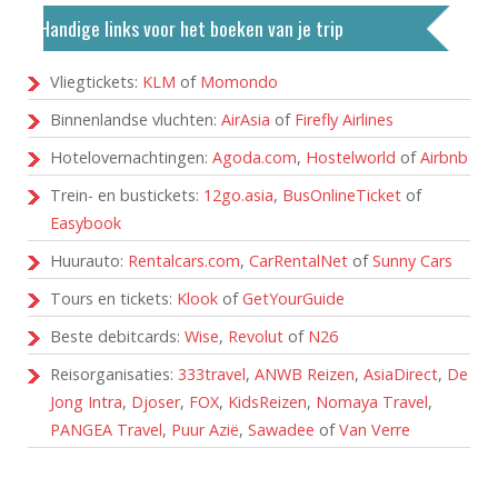
Handige links voor het boeken van je trip
Vliegtickets:
KLM
of
Momondo
Binnenlandse vluchten:
AirAsia
of
Firefly Airlines
Hotelovernachtingen:
Agoda.com
,
Hostelworld
of
Airbnb
Trein- en bustickets:
12go.asia
,
BusOnlineTicket
of
Easybook
Huurauto:
Rentalcars.com
,
CarRentalNet
of
Sunny Cars
Tours en tickets:
Klook
of
GetYourGuide
Beste debitcards:
Wise
,
Revolut
of
N26
Reisorganisaties:
333travel
,
ANWB Reizen
,
AsiaDirect
,
De
Jong Intra
,
Djoser
,
FOX
,
KidsReizen
,
Nomaya Travel
,
PANGEA Travel
,
Puur Azië
,
Sawadee
of
Van Verre