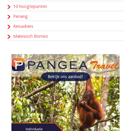
10 hoogtepunten
Penang
Reisadvies
Maleisisch Borneo