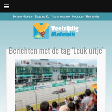
1e keer Maleisie
Dagtrips KL
Accommodatie
Huurauto
Reisadvies
Berichten met de tag ‘Leuk uitje’