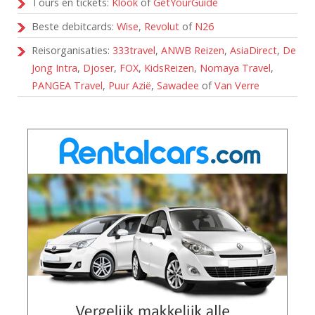
Tours en tickets:
Klook
of
GetYourGuide
Beste debitcards:
Wise
,
Revolut
of
N26
Reisorganisaties:
333travel
,
ANWB Reizen
,
AsiaDirect
,
De
Jong Intra
,
Djoser
,
FOX
,
KidsReizen
,
Nomaya Travel
,
PANGEA Travel
,
Puur Azië
,
Sawadee
of
Van Verre