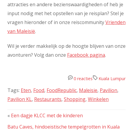
attracties en andere bezienswaardigheden of heb je
input nodig met het opstellen van je reisplan? Stel je
vragen hieronder of in onze reiscommunity
Vrienden
van Maleisië
.
Wil je verder makkelijk op de hoogte blijven van onze
avonturen? Volg dan onze
Facebook pagina
.
0 reacties
Kuala Lumpur
Tags:
Eten
,
Food
,
FoodRepublic
,
Maleisie
,
Pavilion
,
Pavilion KL
,
Restaurants
,
Shopping
,
Winkelen
«
Een dagje KLCC met de kinderen
Batu Caves, hindoeïstische tempelgrotten in Kuala