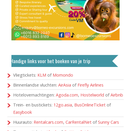
Handige links voor het boeken van je trip
Vliegtickets:
KLM
of
Momondo
Binnenlandse vluchten:
AirAsia
of
Firefly Airlines
Hotelovernachtingen:
Agoda.com
,
Hostelworld
of
Airbnb
Trein- en bustickets:
12go.asia
,
BusOnlineTicket
of
Easybook
Huurauto:
Rentalcars.com
,
CarRentalNet
of
Sunny Cars