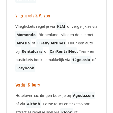
Vliegtickets & Vervoer
Vliegtickets regel je via
KLM
of vergelijk ze via
Momondo
. Binnenlands vliegen doe je met
AirAsia
of
Firefly Airlines
. Huur een auto
bij
Rentalcars
of
CarRentalNet
. Trein- en
bustickets boek je makkelijk via
12go.asia
of
Easybook
.
Verblijf & Tours
Hotelovernachtingen boek je bij
Agoda.com
of via
Airbnb
. Losse tours en tickets voor
attracties regel je snel via
Klook
of