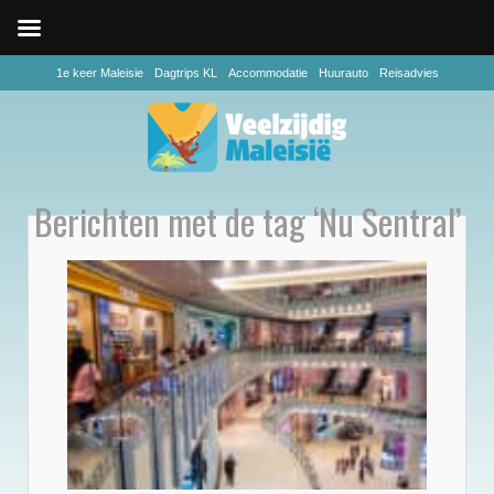
1e keer Maleisie
Dagtrips KL
Accommodatie
Huurauto
Reisadvies
Berichten met de tag ‘Nu Sentral’