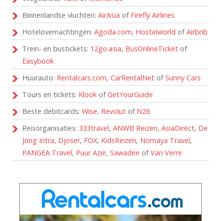
Binnenlandse vluchten:
AirAsia
of
Firefly Airlines
Hotelovernachtingen:
Agoda.com
,
Hostelworld
of
Airbnb
Trein- en bustickets:
12go.asia
,
BusOnlineTicket
of
Easybook
Huurauto:
Rentalcars.com
,
CarRentalNet
of
Sunny Cars
Tours en tickets:
Klook
of
GetYourGuide
Beste debitcards:
Wise
,
Revolut
of
N26
Reisorganisaties:
333travel
,
ANWB Reizen
,
AsiaDirect
,
De
Jong Intra
,
Djoser
,
FOX
,
KidsReizen
,
Nomaya Travel
,
PANGEA Travel
,
Puur Azië
,
Sawadee
of
Van Verre