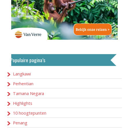
Populaire pagina’s
Langkawi
Perhentian
Tamana Negara
Highlights
10 hoogtepunten
Penang