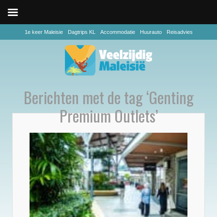
1e keer Maleisie
Dagtrips KL
Accommodatie
Huurauto
Reisadvies
Berichten met de tag ‘Genting
Premium Outlets’