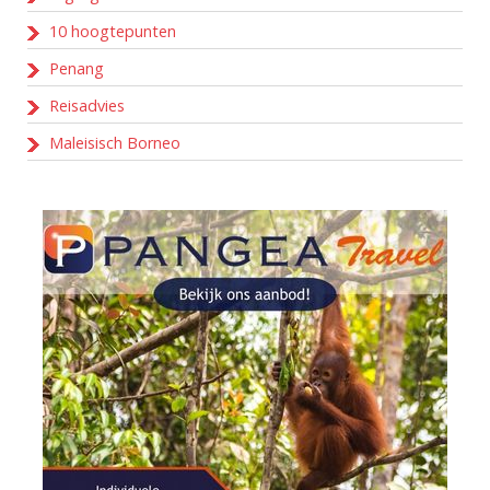
10 hoogtepunten
Penang
Reisadvies
Maleisisch Borneo