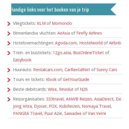
Handige links voor het boeken van je trip
Vliegtickets:
KLM
of
Momondo
Binnenlandse vluchten:
AirAsia
of
Firefly Airlines
Hotelovernachtingen:
Agoda.com
,
Hostelworld
of
Airbnb
Trein- en bustickets:
12go.asia
,
BusOnlineTicket
of
Easybook
Huurauto:
Rentalcars.com
,
CarRentalNet
of
Sunny Cars
Tours en tickets:
Klook
of
GetYourGuide
Beste debitcards:
Wise
,
Revolut
of
N26
Reisorganisaties:
333travel
,
ANWB Reizen
,
AsiaDirect
,
De
Jong Intra
,
Djoser
,
FOX
,
KidsReizen
,
Nomaya Travel
,
PANGEA Travel
,
Puur Azië
,
Sawadee
of
Van Verre