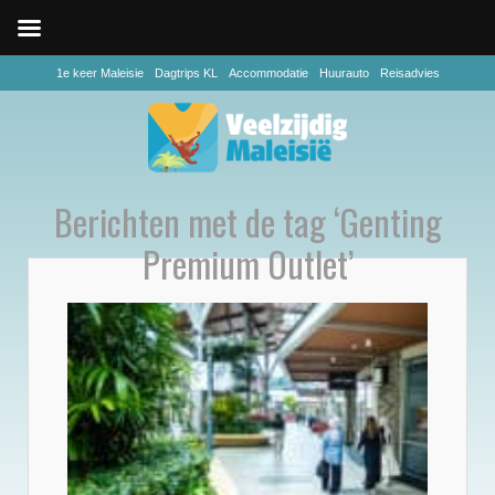
1e keer Maleisie
Dagtrips KL
Accommodatie
Huurauto
Reisadvies
Berichten met de tag ‘Genting
Premium Outlet’