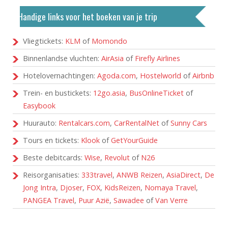
Handige links voor het boeken van je trip
Vliegtickets:
KLM
of
Momondo
Binnenlandse vluchten:
AirAsia
of
Firefly Airlines
Hotelovernachtingen:
Agoda.com
,
Hostelworld
of
Airbnb
Trein- en bustickets:
12go.asia
,
BusOnlineTicket
of
Easybook
Huurauto:
Rentalcars.com
,
CarRentalNet
of
Sunny Cars
Tours en tickets:
Klook
of
GetYourGuide
Beste debitcards:
Wise
,
Revolut
of
N26
Reisorganisaties:
333travel
,
ANWB Reizen
,
AsiaDirect
,
De
Jong Intra
,
Djoser
,
FOX
,
KidsReizen
,
Nomaya Travel
,
PANGEA Travel
,
Puur Azië
,
Sawadee
of
Van Verre