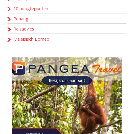
10 hoogtepunten
Penang
Reisadvies
Maleisisch Borneo