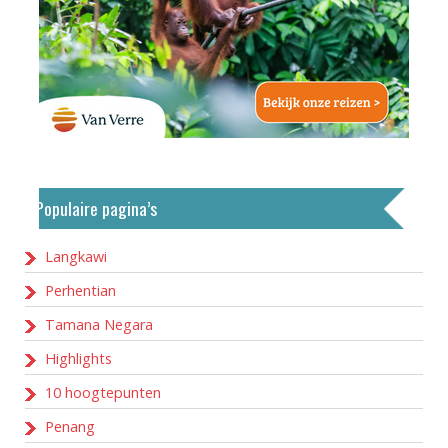
Populaire pagina’s
Langkawi
Perhentian
Tamana Negara
Highlights
10 hoogtepunten
Penang