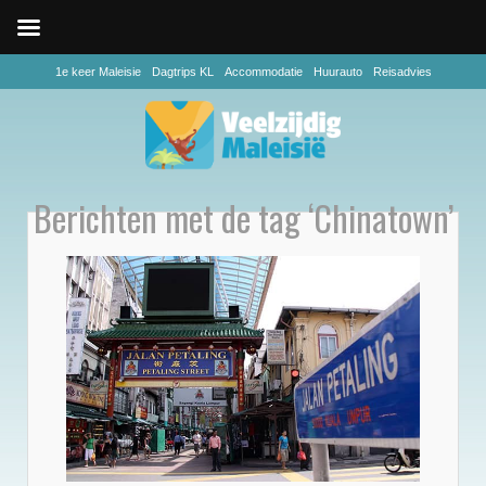
1e keer Maleisie
Dagtrips KL
Accommodatie
Huurauto
Reisadvies
Berichten met de tag ‘Chinatown’