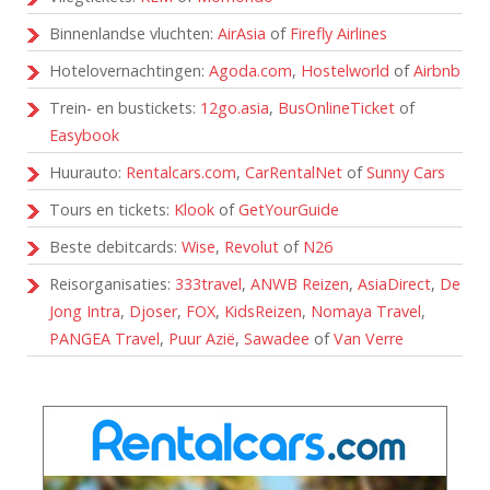
Binnenlandse vluchten:
AirAsia
of
Firefly Airlines
Hotelovernachtingen:
Agoda.com
,
Hostelworld
of
Airbnb
Trein- en bustickets:
12go.asia
,
BusOnlineTicket
of
Easybook
Huurauto:
Rentalcars.com
,
CarRentalNet
of
Sunny Cars
Tours en tickets:
Klook
of
GetYourGuide
Beste debitcards:
Wise
,
Revolut
of
N26
Reisorganisaties:
333travel
,
ANWB Reizen
,
AsiaDirect
,
De
Jong Intra
,
Djoser
,
FOX
,
KidsReizen
,
Nomaya Travel
,
PANGEA Travel
,
Puur Azië
,
Sawadee
of
Van Verre