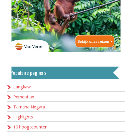
Populaire pagina’s
Langkawi
Perhentian
Tamana Negara
Highlights
10 hoogtepunten