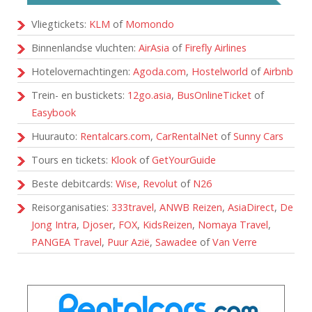
Vliegtickets:
KLM
of
Momondo
Binnenlandse vluchten:
AirAsia
of
Firefly Airlines
Hotelovernachtingen:
Agoda.com
,
Hostelworld
of
Airbnb
Trein- en bustickets:
12go.asia
,
BusOnlineTicket
of
Easybook
Huurauto:
Rentalcars.com
,
CarRentalNet
of
Sunny Cars
Tours en tickets:
Klook
of
GetYourGuide
Beste debitcards:
Wise
,
Revolut
of
N26
Reisorganisaties:
333travel
,
ANWB Reizen
,
AsiaDirect
,
De
Jong Intra
,
Djoser
,
FOX
,
KidsReizen
,
Nomaya Travel
,
PANGEA Travel
,
Puur Azië
,
Sawadee
of
Van Verre