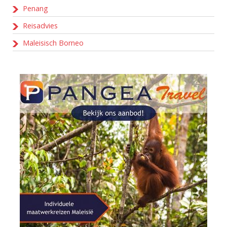
Penang
Reisadvies
Maleisisch Borneo