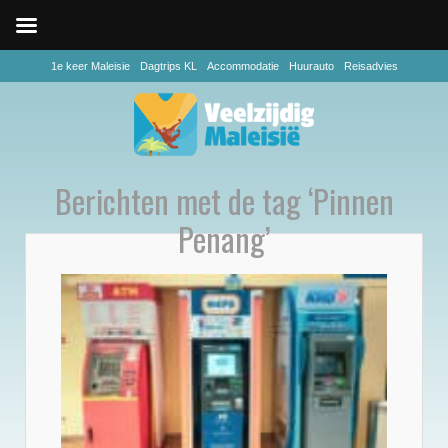
1e keer Maleisie
Dagtrips KL
Accommodatie
Huurauto
Reisadvies
Berichten met de tag ‘Pinnen
Penang’