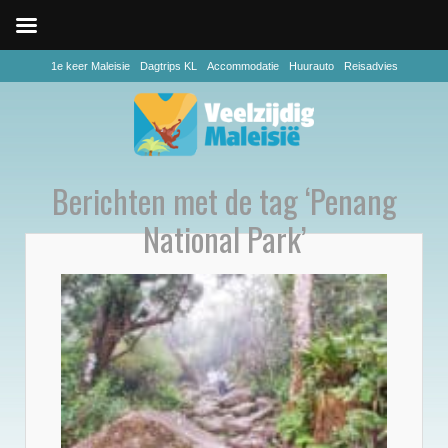
1e keer Maleisie
Dagtrips KL
Accommodatie
Huurauto
Reisadvies
Berichten met de tag ‘Penang
National Park’