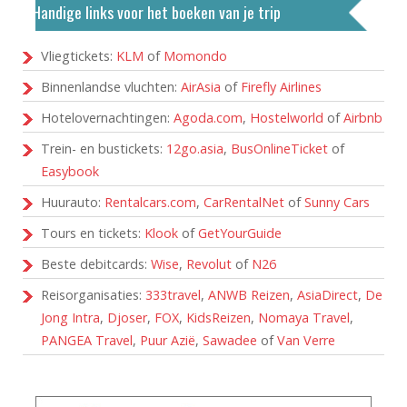
Handige links voor het boeken van je trip
Vliegtickets:
KLM
of
Momondo
Binnenlandse vluchten:
AirAsia
of
Firefly Airlines
Hotelovernachtingen:
Agoda.com
,
Hostelworld
of
Airbnb
Trein- en bustickets:
12go.asia
,
BusOnlineTicket
of
Easybook
Huurauto:
Rentalcars.com
,
CarRentalNet
of
Sunny Cars
Tours en tickets:
Klook
of
GetYourGuide
Beste debitcards:
Wise
,
Revolut
of
N26
Reisorganisaties:
333travel
,
ANWB Reizen
,
AsiaDirect
,
De
Jong Intra
,
Djoser
,
FOX
,
KidsReizen
,
Nomaya Travel
,
PANGEA Travel
,
Puur Azië
,
Sawadee
of
Van Verre