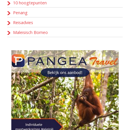
10 hoogtepunten
Penang
Reisadvies
Maleisisch Borneo