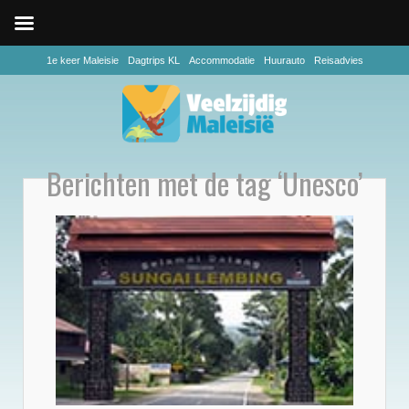
1e keer Maleisie
Dagtrips KL
Accommodatie
Huurauto
Reisadvies
Berichten met de tag ‘Unesco’