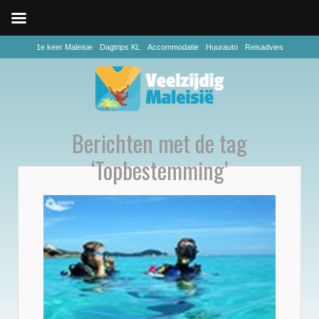
1e keer Maleisie
Dagtrips KL
Accommodatie
Huurauto
Reisadvies
Berichten met de tag
‘Topbestemming’