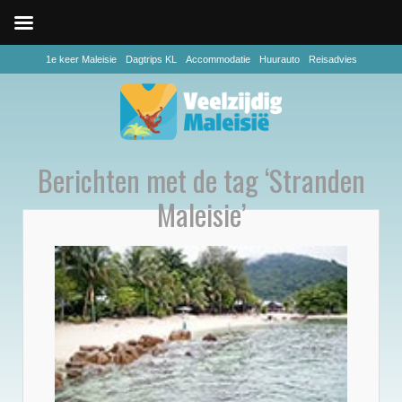
1e keer Maleisie
Dagtrips KL
Accommodatie
Huurauto
Reisadvies
Berichten met de tag ‘Stranden
Maleisie’