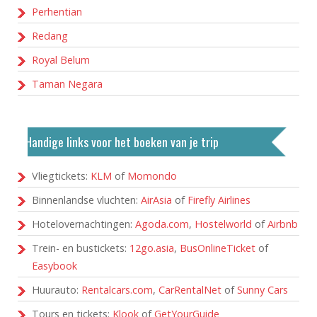
Perhentian
Redang
Royal Belum
Taman Negara
Handige links voor het boeken van je trip
Vliegtickets:
KLM
of
Momondo
Binnenlandse vluchten:
AirAsia
of
Firefly Airlines
Hotelovernachtingen:
Agoda.com
,
Hostelworld
of
Airbnb
Trein- en bustickets:
12go.asia
,
BusOnlineTicket
of
Easybook
Huurauto:
Rentalcars.com
,
CarRentalNet
of
Sunny Cars
Tours en tickets:
Klook
of
GetYourGuide