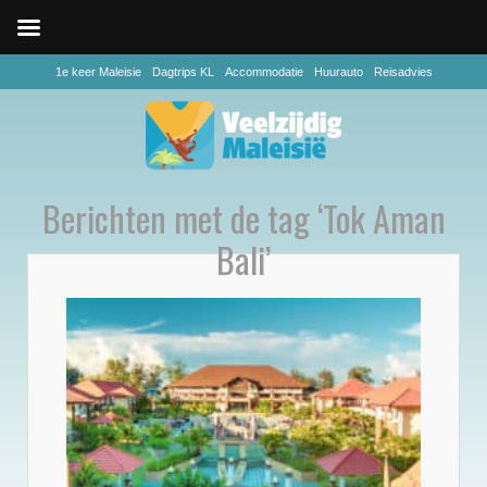
1e keer Maleisie
Dagtrips KL
Accommodatie
Huurauto
Reisadvies
Berichten met de tag ‘Tok Aman
Bali’