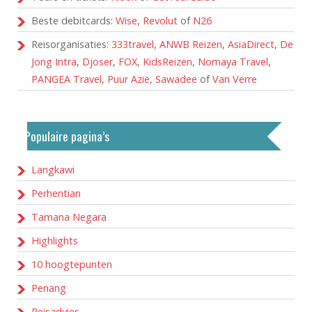
Beste debitcards:
Wise
,
Revolut
of
N26
Reisorganisaties:
333travel
,
ANWB Reizen
,
AsiaDirect
,
De
Jong Intra
,
Djoser
,
FOX
,
KidsReizen
,
Nomaya Travel
,
PANGEA Travel
,
Puur Azië
,
Sawadee
of
Van Verre
Populaire pagina’s
Langkawi
Perhentian
Tamana Negara
Highlights
10 hoogtepunten
Penang
Reisadvies